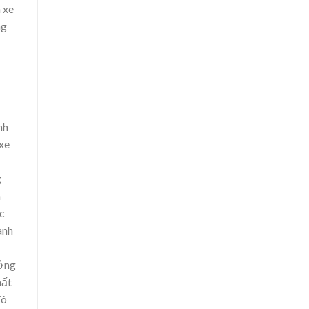
 xe
ng
nh
xe
g
h
c
ành
ưởng
mất
đô