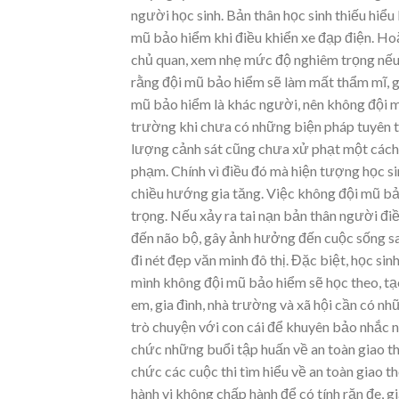
người học sinh. Bản thân học sinh thiếu hiể
mũ bảo hiểm khi điều khiển xe đạp điện. Ho
chủ quan, xem nhẹ mức độ nghiêm trọng nếu 
rằng đội mũ bảo hiểm sẽ làm mất thẩm mĩ, g
mũ bảo hiểm là khác người, nên không đội mũ
trường khi chưa có những biện pháp tuyên t
lượng cảnh sát cũng chưa xử phạt một cách 
phạm. Chính vì điều đó mà hiện tượng học si
chiều hướng gia tăng. Việc không đội mũ bả
trọng. Nếu xảy ra tai nạn bản thân người đ
đến não bộ, gây ảnh hưởng đến cuộc sống sa
đi nét đẹp văn minh đô thị. Đặc biệt, học s
mình không đội mũ bảo hiểm sẽ học theo, tạ
em, gia đình, nhà trường và xã hội cần có n
trò chuyện với con cái để khuyên bảo nhắc 
chức những buổi tập huấn về an toàn giao th
chức các cuộc thi tìm hiểu về an toàn giao t
hành vi không chấp hành để có tính răn đe, g