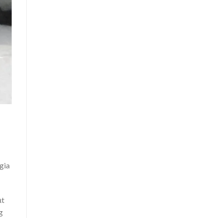
gia
ạt
g