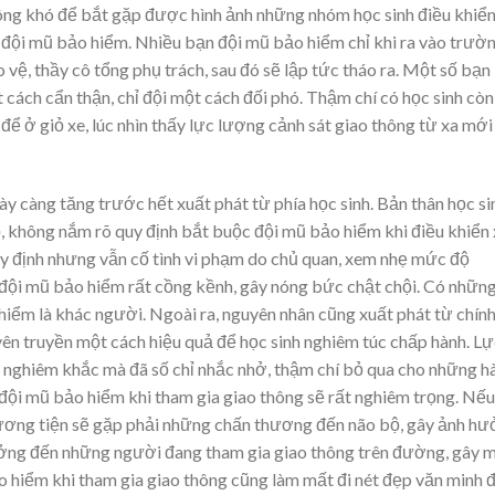
hông khó để bắt gặp được hình ảnh những nhóm học sinh điều khiển
đội mũ bảo hiểm. Nhiều bạn đội mũ bảo hiểm chỉ khi ra vào trườ
o vệ, thầy cô tổng phụ trách, sau đó sẽ lập tức tháo ra. Một số bạn
cách cẩn thận, chỉ đội một cách đối phó. Thậm chí có học sinh còn
 ở giỏ xe, lúc nhìn thấy lực lượng cảnh sát giao thông từ xa mới
y càng tăng trước hết xuất phát từ phía học sinh. Bản thân học si
, không nắm rõ quy định bắt buộc đội mũ bảo hiểm khi điều khiển 
y định nhưng vẫn cố tình vi phạm do chủ quan, xem nhẹ mức độ
 đội mũ bảo hiểm rất cồng kềnh, gây nóng bức chật chội. Có nhữn
hiểm là khác người. Ngoài ra, nguyên nhân cũng xuất phát từ chín
ên truyền một cách hiệu quả để học sinh nghiêm túc chấp hành. Lự
 nghiêm khắc mà đã số chỉ nhắc nhở, thậm chí bỏ qua cho những h
đội mũ bảo hiểm khi tham gia giao thông sẽ rất nghiêm trọng. Nếu
hương tiện sẽ gặp phải những chấn thương đến não bộ, gây ảnh h
ưởng đến những người đang tham gia giao thông trên đường, gây 
o hiểm khi tham gia giao thông cũng làm mất đi nét đẹp văn minh 