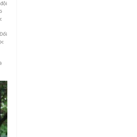
 đội
có
c
 Đối
ọc
è