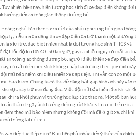
 Tuy nhiên, hiện nay, hiện tượng học sinh đi xe đạp điện không đội
nh hưởng đến an toàn giao thông đường bộ.
ọc công nghệ kéo theo sự ra đời của nhiều phương tiện giao thông
ả hợp lý, mẫu mã đa dạng thì xe đạp điện đã trở thành một phương 
 là giới trẻ, đặc biệt nhiều nhất là đối tượng học sinh THCS và
ể đạt tốc độ lên tới 40 -50 km/giờ, gây ra nhiều nguy cơ mất an to
 Luật an toàn giao thông đường bộ, người điều khiển xe đạp điện bắ
nay, có rất nhiều học sinh không chấp hành đúng theo quy định này
 đội mũ bảo hiểm khi điều khiển xe đạp điện. Thì vẫn còn có một 
i mũ bảo hiểm. Chúng ta có thể dễ dàng bắt gặp hình ảnh này vào 
 khu vực này trở nên đông đúc. Việc đội mũ bảo hiểm đôi khi chỉ đ
 sau khi ra khỏi phạm vi trường học lập tức tháo ra. Một số bạn họ
h cẩn thận dễ gây ảnh hưởng đến người khác vì mũ có thể rơi ra
n đem theo mũ bảo hiểm nhưng không đội mà để ở giỏ xe, chỉ khi
xa mới dừng lại đội mũ.
n vẫn tiếp tục tiếp diễn? Đầu tiên phải nhắc đến ý thức của chính