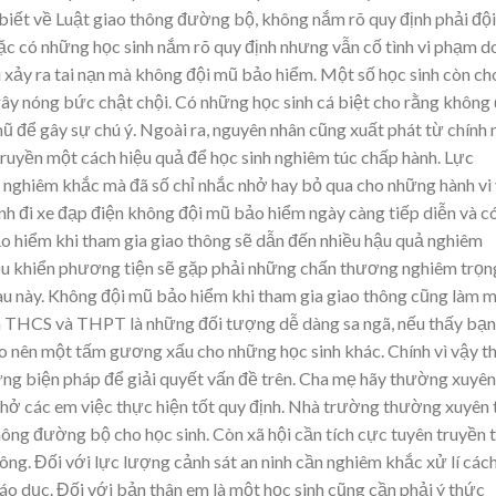
u biết về Luật giao thông đường bộ, không nắm rõ quy định phải đội
ặc có những học sinh nắm rõ quy định nhưng vẫn cố tình vi phạm d
xảy ra tai nạn mà không đội mũ bảo hiểm. Một số học sinh còn ch
ây nóng bức chật chội. Có những học sinh cá biệt cho rằng không 
 để gây sự chú ý. Ngoài ra, nguyên nhân cũng xuất phát từ chính 
ruyền một cách hiệu quả để học sinh nghiêm túc chấp hành. Lực
nghiêm khắc mà đã số chỉ nhắc nhở hay bỏ qua cho những hành vi 
nh đi xe đạp điện không đội mũ bảo hiểm ngày càng tiếp diễn và c
o hiểm khi tham gia giao thông sẽ dẫn đến nhiều hậu quả nghiêm
iều khiển phương tiện sẽ gặp phải những chấn thương nghiêm trọn
u này. Không đội mũ bảo hiểm khi tham gia giao thông cũng làm 
inh THCS và THPT là những đối tượng dễ dàng sa ngã, nếu thấy bạn
o nên một tấm gương xấu cho những học sinh khác. Chính vì vậy t
hững biện pháp để giải quyết vấn đề trên. Cha mẹ hãy thường xuyên
nhở các em việc thực hiện tốt quy định. Nhà trường thường xuyên 
ông đường bộ cho học sinh. Còn xã hội cần tích cực tuyên truyền 
hông. Đối với lực lượng cảnh sát an ninh cần nghiêm khắc xử lí các
iáo dục. Đối với bản thân em là một học sinh cũng cần phải ý thức