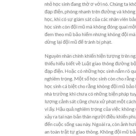
nhỏ học sinh đang thờ ơ với nó. Chúng ta k
đạp điện, phóng nhanh trên đường và không 
học, khi có sự giám sát của các nhân viên bả
học sinh còn đội mũ mà không đóng quai một 
đem theo mũ bảo hiểm nhưng không đội mà để
dừng lại đội mũ để tránh bị phạt.
Nguyên nhân chính khiến hiện tượng trên ngà
thiếu hiểu biết về Luật giao thông đường bộ
đạp điện. Hoặc có những học sinh nắm rõ qu
nghiêm trọng. Một số học sinh còn cho rằng
học sinh cá biệt cho rằng không đội mũ bảo 
nhà trường khi chưa có những biện pháp tuy
lượng cảnh sát cũng chưa xử phạt một cách
vi ấy. Hậu quả nghiêm trọng của việc không 
xảy ra tai nạn bản thân người điều khiển p
đến cuộc sống sau này. Ngoài ra, còn ảnh h
an toàn trật tự giao thông. Không đội mũ bả