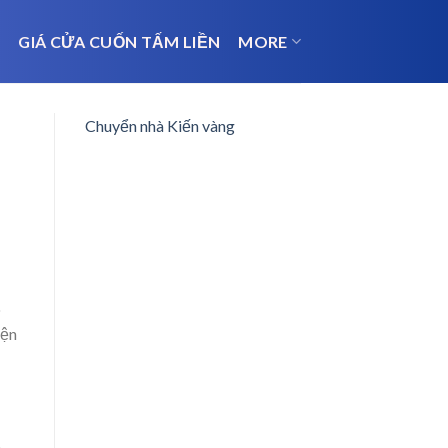
N
GIÁ CỬA CUỐN TẤM LIỀN
MORE
Chuyển nhà Kiến vàng
o
iện
o