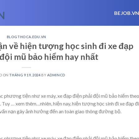
BEJOB.V
BLOGTHOCA.EDU.VN
ận về hiện tượng học sinh đi xe đạp
đội mũ bảo hiểm hay nhất
D ON
THÁNG 9 19, 2024
BY
ADMINCD
các phương tiện như xe máy, xe đạp điện phải đội mũ bảo hiểm the
. Tuy
… xem thêm…
nhiên, hiện nay, hiện tượng học sinh đi xe đạp đ
vấn nạn gây ảnh hưởng đến an toàn giao thông đường bộ.
các phương tiện như xe máy, xe đạp điện phải đội mũ bảo hiểm the