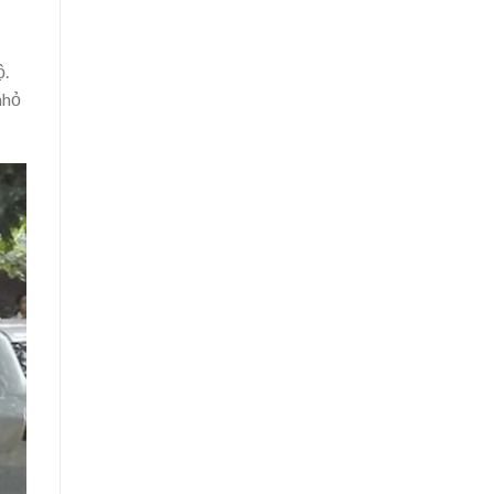
ộ.
nhỏ