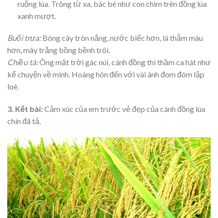
ruộng lúa. Trông từ xa, bác bé như con chim trên đồng lúa
xanh mượt.
Buổi trưa:
Bóng cây tròn nắng, nước biếc hơn, lá thẫm màu
hơn, mây trắng bồng bềnh trôi.
Chiều tà:
Ông mặt trời gác núi, cánh đồng thì thầm ca hát như
kể chuyện về mình. Hoàng hôn đến với vài ánh đom đóm lập
loè.
3. Kết bài:
Cảm xúc của em trước vẻ đẹp của cánh đồng lúa
chín đã tả.