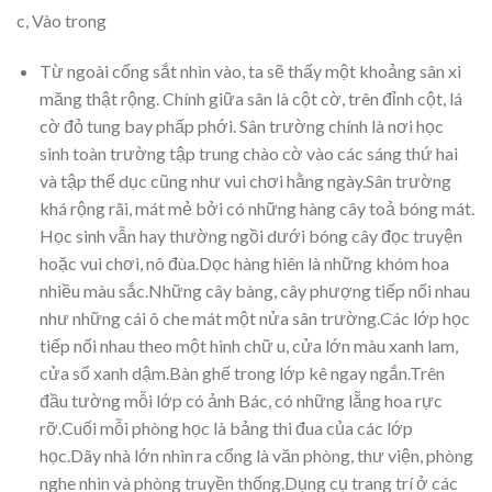
c, Vào trong
Từ ngoài cổng sắt nhìn vào, ta sẽ thấy một khoảng sân xi
măng thật rộng. Chính giữa sân là cột cờ, trên đỉnh cột, lá
cờ đỏ tung bay phấp phới. Sân trường chính là nơi học
sinh toàn trường tập trung chào cờ vào các sáng thứ hai
và tập thể dục cũng như vui chơi hằng ngày.Sân trường
khá rộng rãi, mát mẻ bởi có những hàng cây toả bóng mát.
Học sinh vẫn hay thường ngồi dưới bóng cây đọc truyện
hoặc vui chơi, nô đùa.Dọc hàng hiên là những khóm hoa
nhiều màu sắc.Những cây bàng, cây phượng tiếp nối nhau
như những cái ô che mát một nửa sân trường.Các lớp học
tiếp nối nhau theo một hình chữ u, cửa lớn màu xanh lam,
cửa sổ xanh dậm.Bàn ghế trong lớp kê ngay ngắn.Trên
đầu tường mỗi lớp có ảnh Bác, có những lẵng hoa rực
rỡ.Cuối mỗi phòng học là bảng thi đua của các lớp
học.Dãy nhà lớn nhìn ra cổng là văn phòng, thư viện, phòng
nghe nhìn và phòng truyền thống.Dụng cụ trang trí ở các