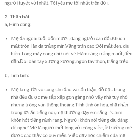
người tuyệt vời nhất. Tôi yêu mẹ tôi nhất trên đời.
2. Thân bài
a, Hình dáng:
Mẹ đã ngoài tuổi bốn mươi, dáng người cân đối.Khuôn
mặt tròn, làn da trắng mịn.Vầng trán cao.Đôi mắt đen, dịu
hiền. Lông mày cong như nét vẽ.Hàm răng trắng muốt, đều
đặn.Đôi bàn tay xương xương, ngón tay thon, trắng trẻo.
b, Tính tình:
Mẹ là người vô cùng chu đáo và cẩn thận; đồ đạc trong
nhà đều được mẹ sắp xếp gọn gàng nhờ vậy nhà tuy nhỏ
nhưng trông vẫn thông thoáng.Tính tình ôn hòa, nhã nhẵn
trong lời ăn tiếng nói, mẹ thường dạy em rằng: “Chim
khôn hót tiếng rảnh rang. Người khôn nói tiếng dịu dàng
dễ nghe”.Mẹ là người hết lòng với công việc, ở trường mẹ
được các thầy cô quý mến. Việc dạy học chiếm của mẹ