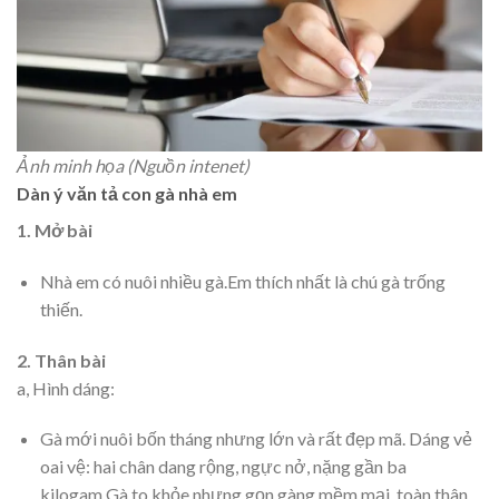
Ảnh minh họa (Nguồn intenet)
Dàn ý văn tả con gà nhà em
1. Mở bài
Nhà em có nuôi nhiều gà.Em thích nhất là chú gà trống
thiến.
2. Thân bài
a, Hình dáng:
Gà mới nuôi bốn tháng nhưng lớn và rất đẹp mã. Dáng vẻ
oai vệ: hai chân dang rộng, ngực nở, nặng gần ba
kilogam.Gà to khỏe nhưng gọn gàng mềm mại, toàn thân