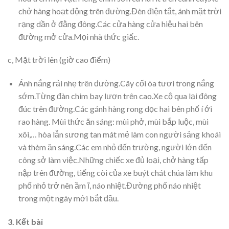
chở hàng hoạt động trên đường.Đèn điện tắt, ánh mặt trời
rạng dần ở đằng đông.Các cửa hàng cửa hiệu hai bên
đường mở cửa.Mọi nhà thức giấc.
c, Mặt trời lên (giờ cao điểm)
Ánh nắng rải nhẹ trên đường.Cây cối òa tươi trong nắng
sớm.Từng đàn chim bay lượn trên cao.Xe cộ qua lại đông
đúc trên đường.Các gánh hàng rong dọc hai bên phố í ới
rao hàng. Mùi thức ăn sáng: mùi phở, mùi bắp luộc, mùi
xôi,… hòa lẫn sương tan mát mẻ làm con người sảng khoái
và thèm ăn sáng.Các em nhỏ đến trường, người lớn đến
công sở làm việc.Những chiếc xe đủ loại, chở hàng tấp
nập trên đường, tiếng còi của xe buýt chát chúa làm khu
phố nhỏ trở nên ầm ĩ, náo nhiệt.Đường phố náo nhiệt
trong một ngày mới bắt đầu.
3. Kết bài