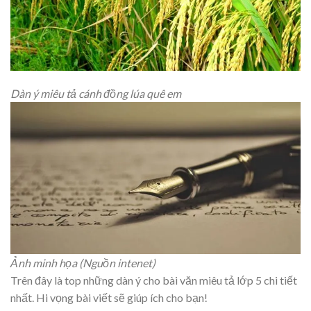
Dàn ý miêu tả cánh đồng lúa quê em
Ảnh minh họa (Nguồn intenet)
Trên đây là top những dàn ý cho bài văn miêu tả lớp 5 chi tiết
nhất. Hi vọng bài viết sẽ giúp ích cho bạn!