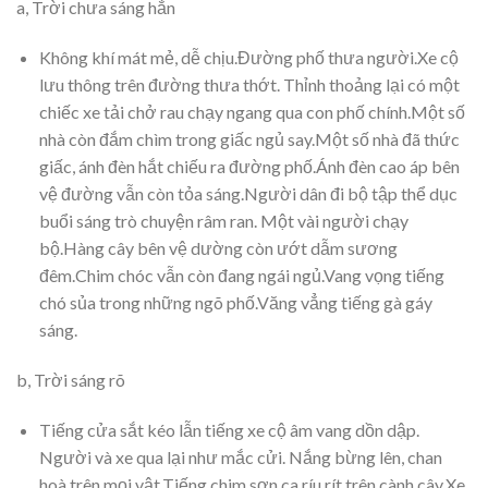
a, Trời chưa sáng hẳn
Không khí mát mẻ, dễ chịu.Đường phố thưa người.Xe cộ
lưu thông trên đường thưa thớt. Thỉnh thoảng lại có một
chiếc xe tải chở rau chạy ngang qua con phố chính.Một số
nhà còn đắm chìm trong giấc ngủ say.Một số nhà đã thức
giấc, ánh đèn hắt chiếu ra đường phố.Ánh đèn cao áp bên
vệ đường vẫn còn tỏa sáng.Người dân đi bộ tập thể dục
buổi sáng trò chuyện râm ran. Một vài người chạy
bộ.Hàng cây bên vệ dường còn ướt dẫm sương
đêm.Chim chóc vẫn còn đang ngái ngủ.Vang vọng tiếng
chó sủa trong những ngõ phố.Văng vẳng tiếng gà gáy
sáng.
b, Trời sáng rõ
Tiếng cửa sắt kéo lẫn tiếng xe cộ âm vang dồn dập.
Người và xe qua lại như mắc cửi. Nắng bừng lên, chan
hoà trên mọi vật.Tiếng chim sơn ca ríu rít trên cành cây.Xe