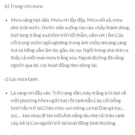
b) Trong cơn mưa:
Mưa nặng hạt dần. Mưa rơi lộp độp. Mưa xối xả, mưa
như trút nước. Nước xiên xuống rào rào, chảy thành dòng,
bọt tung trắng xoá.Vòm trời tối thẫm, sấm sét ì ầm.Cây
cối trong vườn ngả nghiêng trong ánh chớp nhoáng sáng
loá và tiếng sấm ầm lúc gần, lúc xa. Ngồi trong nhà nhìn ra
thấy cả một màn mưa trắng xóa. Ngoài đường đã vắng
người qua lại, các hoạt động như dừng lại.
c) Lúc mưa tạnh:
Lá vàng rơi đầy sân. Trời rạng dần, mây trắng trôi dạt về
một phương.Mưa ngớt hạt rồi tạnh hẳn.Cây cối bỗng
tươi tắn trở lại.Chim chóc vui mừng ca hát.Đàn gà tục…
tục… kéo nhau đi tìm mồi.Ánh nắng dịu nhẹ rải trên cành
cây, kẽ lá.Con người trở lại hoạt động bình thường.