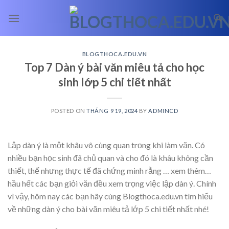
Skip
to
content
BLOGTHOCA.EDU.VN
Top 7 Dàn ý bài văn miêu tả cho học
sinh lớp 5 chi tiết nhất
POSTED ON
THÁNG 9 19, 2024
BY
ADMINCD
Lập dàn ý là một khâu vô cùng quan trọng khi làm văn. Có
nhiều bạn học sinh đã chủ quan và cho đó là khâu không cần
thiết, thế nhưng thực tế đã chứng minh rằng
… xem thêm…
hầu hết các bạn giỏi văn đều xem trọng việc lập dàn ý. Chính
vì vậy, hôm nay các bạn hãy cùng Blogthoca.edu.vn tìm hiểu
về những dàn ý cho bài văn miêu tả lớp 5 chi tiết nhất nhé!