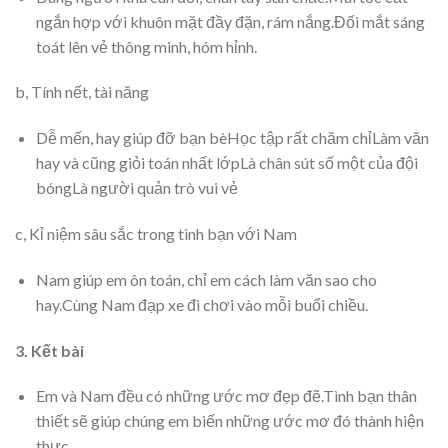
ngắn hợp với khuôn mặt đầy đặn, rám nắng.Đối mắt sáng
toát lên vẻ thông minh, hóm hỉnh.
b, Tính nết, tài năng
Dễ mến, hay giúp đỡ bạn bèHọc tập rất chăm chỉLàm văn
hay và cũng giỏi toán nhất lớpLà chân sút số một của đội
bóngLà người quản trò vui vẻ
c, Kỉ niệm sâu sắc trong tình bạn với Nam
Nam giúp em ôn toán, chỉ em cách làm văn sao cho
hay.Cùng Nam đạp xe đi chơi vào mỗi buổi chiều.
3. Kết bài
Em và Nam đều có những ước mơ đẹp đẽ.Tình bạn thân
thiết sẽ giúp chúng em biến những ước mơ đó thành hiện
thực.