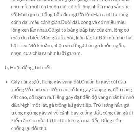
như một mũi tên thuôn dài, có bộ lông nhiều màu sắc sặc
sỡ.Mình gà to bằng bắp đùi người lớn.Hai cánh to, lông
cánh dài, màu cánh gián.Đuôi dài, cong và có nhiều màu
lông xen lẫn nhau.Cổ gà to bằng bắp tay của em, lông cổ
màu đen biếc.Mào gà đỏ chót, luôn lắc lư.Đôi mắt như hai
hạt tiêu.Mỏ khoằm, nhọn và cứng.Chân gà khỏe, ngắn,
nhọn, cựa chìa ra như lưỡi gươm.
b, Hoạt động, tính nết
Gáy đúng giờ, tiếng gáy vang dài.Chuẩn bị gáy: cúi đầu
xuống.Vỗ cánh và rướn cao cổ khi gáy.Càng gáy, đầu càng
cất cao, cố bạnh ra.Tiếng gáy đạt đến độ vang nhất thì nhỏ
dần.Nghỉ một lát, gà trống lại gáy tiếp. Trời sáng hẳn, gà
trống ngừng gáy và vỗ cánh bay xuống đất, cùng đàn gà đi
kiếm ăn.Có mồi thì tục tục kêu gà mái đến.Dũng cảm
chống lại đối thủ.