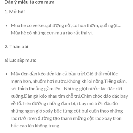
Dàn ý miêu tả cơn mưa
1. Mở bài
Mùa hè có ve kêu, phượng nở, có hoa thơm, quả ngọt…
Mùa hè có những cơn mưa rào rất thú vị.
2. Thân bài
a) Lúc sắp mưa:
Mây đen dần kéo đến kín cả bầu trời.Gió thổi mỗi lúc
mạnh hơn, nhuốm hơi nước.Không khí oi nồng.Tiếng sấm,
sét thỉnh thoảng gầm lên…Những giọt nước lác đác rơi
xuống.Đàn gà kéo nhau tìm chỗ trú.Chim chóc dáo dác bay
về tổ.Trên đường những đám bụi bay mù trời, đâu đó
những ngọn gió xoáy bốc từng cột bụi cuốn theo những
rác rưởi trên đường tạo thành những cột rác xoay tròn
bốc cao lên không trung.