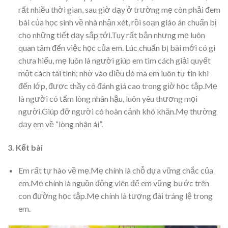
rất nhiều thời gian, sau giờ dạy ở trường mẹ còn phải đem
bài của học sinh về nhà nhận xét, rồi soạn giáo án chuẩn bị
cho những tiết dạy sắp tới.Tuy rất bận nhưng mẹ luôn
quan tâm đến việc học của em. Lúc chuẩn bị bài mới có gì
chưa hiểu, mẹ luôn là người giúp em tìm cách giải quyết
một cách tài tình; nhờ vào điều đó mà em luôn tự tin khi
đến lớp, được thầy cô đánh giá cao trong giờ học tập.Mẹ
là người có tấm lòng nhân hậu, luôn yêu thương mọi
người.Giúp đỡ người có hoàn cảnh khó khăn.Mẹ thường
dạy em về “lòng nhân ái”.
3. Kết bài
Em rất tự hào về mẹ.Mẹ chính là chỗ dựa vững chắc của
em.Mẹ chính là nguồn động viên để em vững bước trên
con đường học tập.Mẹ chính là tượng đài tráng lệ trong
em.