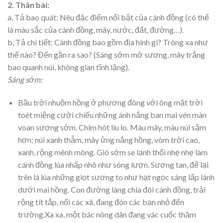
2. Thân bài:
a, Tả bao quát: Nêu đặc điểm nổi bật của cánh đồng (có thể
là màu sắc của cánh đồng, mây, nước, đất, đường…).
b, Tả chi tiết: Cánh đồng bao gồm địa hình gì? Trông xa như
thế nào? Đến gần ra sao? (Sáng sớm mờ sương, mây trắng
bao quanh núi, không gian tĩnh lặng).
Sáng sớm:
Bầu trời nhuộm hồng ở phương đông với ông mặt trời
toét miệng cười chiếu những ánh nắng ban mai vén màn
voan sương sớm. Chim hót líu lo. Màu mây, màu núi sậm
hơn: núi xanh thẫm, mây ửng nắng hồng, vòm trời cao,
xanh, rộng mênh mông. Gió sớm se lạnh thổi nhẹ nhẹ làm
cánh đồng lúa nhấp nhô như sóng lượn. Sương tan, để lại
trên lá lúa những giọt sương to như hạt ngọc sáng lấp lánh
dưới mai hồng. Con đường làng chia đôi cánh đồng, trải
rộng tít tắp, nối các xã, đang đón các bạn nhỏ đến
trường.Xa xa, một bác nông dân đang vác cuốc thăm