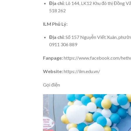
Địa chỉ:
Lô 144, LK12 Khu đô thị Đồng V
518 262
ILM Phủ Lý:
Địa chỉ:
Số 157 Nguyễn Viết Xuân, phườ
0911 306 889
Fanpage:
https://www.facebook.com/heth
Website:
https://ilm.edu.vn/
Gọi điện