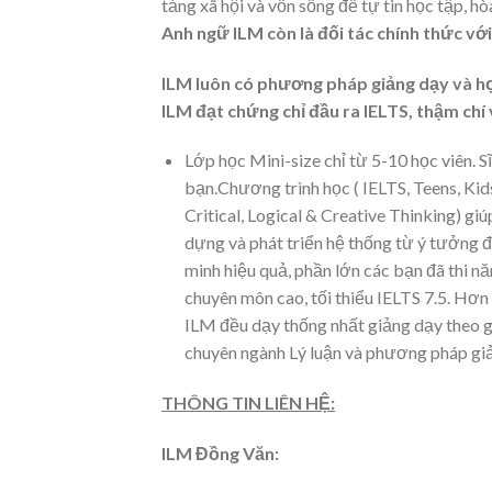
tảng xã hội và vốn sống để tự tin học tập, h
Anh ngữ ILM còn là đối tác chính thức với
ILM luôn có phương pháp giảng dạy và họ
ILM đạt chứng chỉ đầu ra IELTS, thậm chí 
Lớp học Mini-size chỉ từ 5-10 học viên. S
bạn.Chương trình học ( IELTS, Teens, Ki
Critical, Logical & Creative Thinking) giú
dựng và phát triển hệ thống từ ý tưởng 
minh hiệu quả, phần lớn các bạn đã thi n
chuyên môn cao, tối thiểu IELTS 7.5. Hơn 5
ILM đều dạy thống nhất giảng dạy theo 
chuyên ngành Lý luận và phương pháp gi
THÔNG TIN LIÊN HỆ:
ILM Đồng Văn: