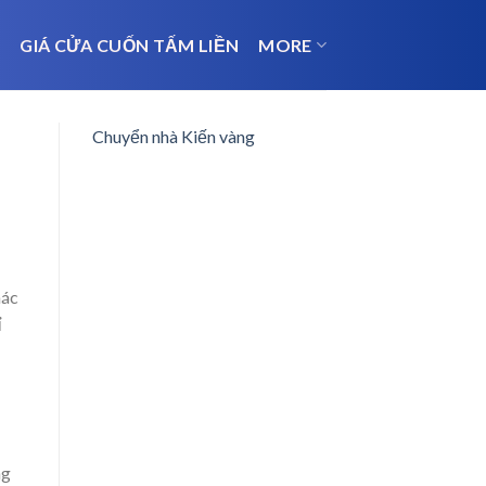
N
GIÁ CỬA CUỐN TẤM LIỀN
MORE
Chuyển nhà Kiến vàng
hác
ỉ
ng