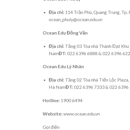
Địa chỉ:
114 Trần Phú, Quang Trung, Tp.
ocean_phuly@ocean.edu.vn
Ocean Edu Đồng Văn
Địa chỉ:
Tầng 03 Tòa nhà Thành Đạt Khu 
Nam
ĐT:
022 6396 6888 & 022 6396 62
Ocean Edu Lý Nhân
Địa chỉ:
Tầng 02 Tòa nhà Tiến Lộc Plaza, 
Hà Nam
ĐT:
022 6396 7333 & 022 6396
Hotline:
1900 6494
Website:
www.ocean.edu.vn
Gọi điện