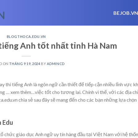
BEJOB.V
BLOGTHOCA.EDU.VN
tiếng Anh tốt nhất tỉnh Hà Nam
D ON
THÁNG 9 19, 2024
BY
ADMINCD
ay thì tiếng Anh là ngôn ngữ cần thiết để tiếp cận nhiều lĩnh vực k
ông
… xem thêm…
việc tốt cho tương lai. Chính vì thế, với các địa ch
.edu.vn chia sẻ sau đây sẽ mang đến cho các bạn những lựa chọn
n Edu
tổ chức giáo dục Anh ngữ uy tín hàng đầu tại Việt Nam với hệ thố