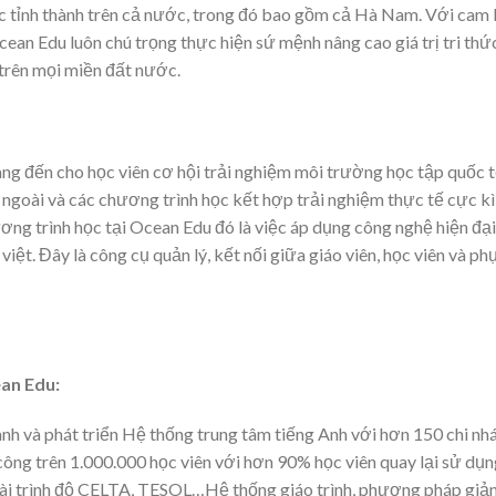
ác tỉnh thành trên cả nước, trong đó bao gồm cả Hà Nam. Với cam 
ean Edu luôn chú trọng thực hiện sứ mệnh nâng cao giá trị tri thứ
 trên mọi miền đất nước.
ng đến cho học viên cơ hội trải nghiệm môi trường học tập quốc 
ngoài và các chương trình học kết hợp trải nghiệm thực tế cực kì
ng trình học tại Ocean Edu đó là việc áp dụng công nghệ hiện đại
iệt. Đây là công cụ quản lý, kết nối giữa giáo viên, học viên và ph
an Edu:
 và phát triển Hệ thống trung tâm tiếng Anh với hơn 150 chi nh
ông trên 1.000.000 học viên với hơn 90% học viên quay lại sử dụn
ài trình độ CELTA, TESOL…Hệ thống giáo trình, phương pháp giả