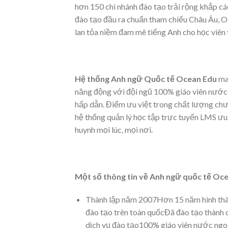
hơn 150 chi nhánh đào tạo trải rộng khắp c
đào tạo đầu ra chuẩn tham chiếu Châu Âu, Oc
lan tỏa niềm đam mê tiếng Anh cho học viên
Hệ thống Anh ngữ Quốc tế Ocean Edu
ma
năng động với đội ngũ 100% giáo viên nước 
hấp dẫn. Điểm ưu việt trong chất lượng chươ
hệ thống quản lý học tập trực tuyến LMS ưu v
huynh mọi lúc, mọi nơi.
Một số thông tin về Anh ngữ quốc tế Oce
Thành lập năm 2007Hơn 15 năm hình thành
đào tạo trên toàn quốcĐã đào tạo thành c
dịch vụ đào tạo100% giáo viên nước ngo