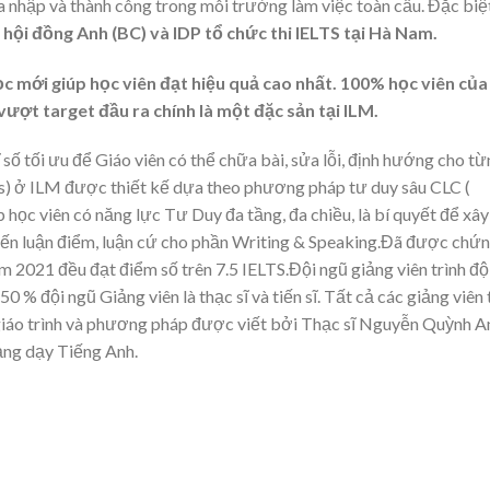
òa nhập và thành công trong môi trường làm việc toàn cầu. Đặc biệ
 hội đồng Anh (BC) và IDP tổ chức thi IELTS tại Hà Nam.
c mới giúp học viên đạt hiệu quả cao nhất. 100% học viên của
vượt target đầu ra chính là một đặc sản tại ILM.
ĩ số tối ưu để Giáo viên có thể chữa bài, sửa lỗi, định hướng cho t
ds) ở ILM được thiết kế dựa theo phương pháp tư duy sâu CLC (
p học viên có năng lực Tư Duy đa tầng, đa chiều, là bí quyết để xây
đến luận điểm, luận cứ cho phần Writing & Speaking.Đã được chứ
ăm 2021 đều đạt điểm số trên 7.5 IELTS.Đội ngũ giảng viên trình độ
0 % đội ngũ Giảng viên là thạc sĩ và tiến sĩ. Tất cả các giảng viên 
giáo trình và phương pháp được viết bởi Thạc sĩ Nguyễn Quỳnh A
ảng dạy Tiếng Anh.