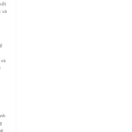
kết
c và
tế
 và
ụ
ánh
g
ng