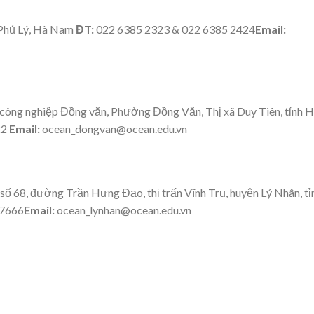
 Phủ Lý, Hà Nam
ĐT:
022 6385 2323 & 022 6385 2424
Email:
công nghiệp Đồng văn, Phường Đồng Văn, Thị xã Duy Tiên, tỉnh 
22
Email:
ocean_dongvan@ocean.edu.vn
số 68, đường Trần Hưng Đạo, thị trấn Vĩnh Trụ, huyện Lý Nhân, tỉ
 7666
Email:
ocean_lynhan@ocean.edu.vn