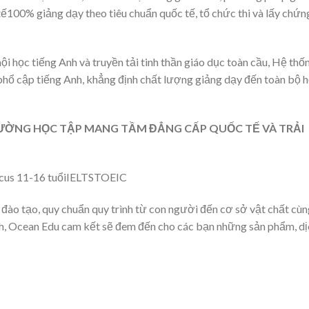
tế100% giảng dạy theo tiêu chuẩn quốc tế, tổ chức thi và lấy chứn
i học tiếng Anh và truyền tải tinh thần giáo dục toàn cầu, Hệ thố
hổ cập tiếng Anh, khẳng định chất lượng giảng dạy đến toàn bộ 
ƯỜNG HỌC TẬP MANG TẦM ĐẲNG CẤP QUỐC TẾ VÀ TRẢI
ocus 11-16 tuổiIELTSTOEIC
đào tạo, quy chuẩn quy trình từ con người đến cơ sở vật chất cùn
nh, Ocean Edu cam kết sẽ đem đến cho các bạn những sản phẩm, dị