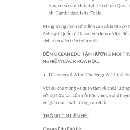
dạy, cơ sở vật chất đạt tiêu chuẩn Quốc 
chỉ Cambridge, Ielts, Toeic…
Mang trong mình sứ mệnh cao cả là tạo cơ hộ
Anh ngữ Quốc tế Ocean Edu luôn nỗ lực để p
sinh, sinh viên trên toàn quốc.
ĐẾN OCEAN EDU TẬN HƯỞNG MÔI TR
NGHIỆM CÁC KHÓA HỌC:
Discovery 4-6 tuổiChallenge 6-11 tuổiF
Với sự chú trọng và quan tâm về chất lượng 
với sự hợp tác của mỗi học viên và phụ huy
vụ giáo dục chất lượng cao nhất.
THÔNG TIN LIÊN HỆ:
Ocean Edu Phủ Lý