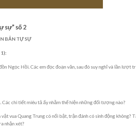
ự sự” số 2
ĂN BẢN TỰ SỰ
1):
n Ngọc Hồi. Các em đọc đoạn văn, sau đó suy nghĩ và lần lượt t
ch. Các chi tiết miêu tả ấy nhằm thể hiện những đối tượng nào?
ân vật vua Quang Trung có nổi bật, trận đánh có sinh động không? T
ra nhận xét?