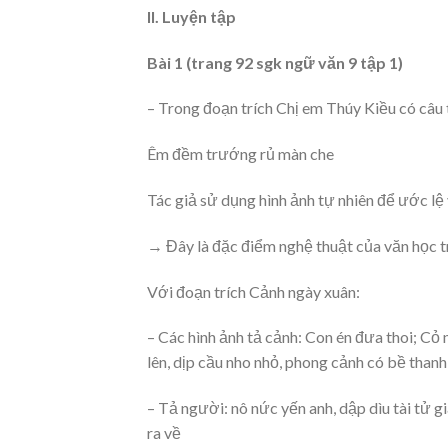
II. Luyện tập
Bài 1 (trang 92 sgk ngữ văn 9 tập 1)
– Trong đoạn trích Chị em Thúy Kiều có câu 
Êm đềm trướng rủ màn che
Tác giả sử dụng hình ảnh tự nhiên để ước lệ
→ Đây là đặc điểm nghệ thuật của văn học t
Với đoạn trích Cảnh ngày xuân:
– Các hình ảnh tả cảnh: Con én đưa thoi; Cỏ
lên, dịp cầu nho nhỏ, phong cảnh có bề than
– Tả người: nô nức yến anh, dập dìu tài tử 
ra về