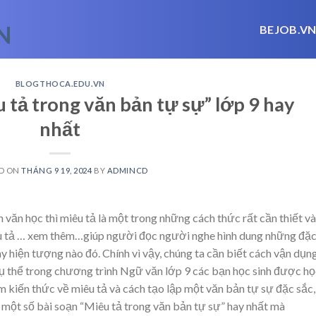
BEJOB.V
BLOGTHOCA.EDU.VN
 tả trong văn bản tự sự” lớp 9 hay
nhất
D ON
THÁNG 9 19, 2024
BY
ADMINCD
văn học thì miêu tả là một trong những cách thức rất cần thiết và
u tả
… xem thêm…
giúp người đọc người nghe hình dung những đặ
hay hiện tượng nào đó. Chính vì vậy, chúng ta cần biết cách vận dụn
ụ thể trong chương trình Ngữ văn lớp 9 các bạn học sinh được họ
m kiến thức về miêu tả và cách tạo lập một văn bản tự sự đặc sắc,
một số bài soạn “Miêu tả trong văn bản tự sự” hay nhất mà