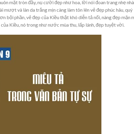
huôn mặt tròn đầy, nụ cười đẹp như hoa, lời nói đoan trang nhẹ nh
ài mượt và làn da trắng mịn càng làm tôn lên vẻ đẹp phúc hâu, quý
ơn bội phần, vẻ đẹp của Kiều thật khó diễn tả nổi, nàng đẹp mặn 
của Kiều, nó trong như nước mùa thu, lấp lánh, đẹp tuyệt vời.