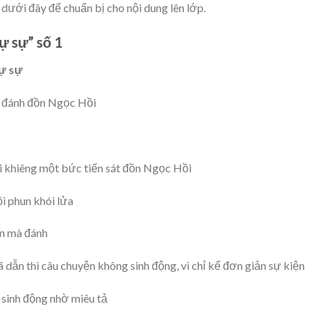
 dưới đây để chuẩn bị cho nội dung lên lớp.
ự sự” số 1
tự sự
g đánh đồn Ngọc Hồi
i khiêng một bức tiến sát đồn Ngọc Hồi
i phun khói lửa
ên mà đánh
đã dẫn thì câu chuyện không sinh động, vì chỉ kể đơn giản sự kiện
n sinh động nhờ miêu tả