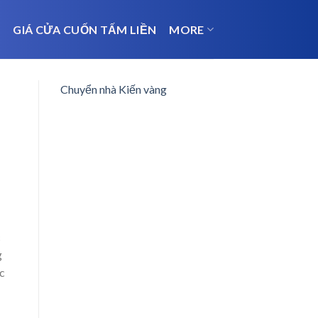
N
GIÁ CỬA CUỐN TẤM LIỀN
MORE
Chuyển nhà Kiến vàng
c
g
c