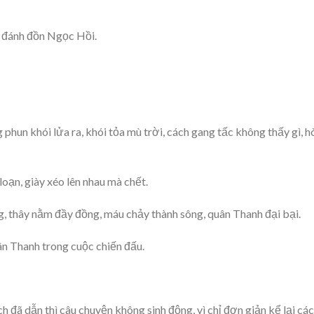
g đánh đồn Ngọc Hồi.
phun khói lửa ra, khói tỏa mù trời, cách gang tấc không thấy gì, 
oạn, giày xéo lên nhau mà chết.
g, thây nằm đầy đồng, máu chảy thành sông, quân Thanh đại bại.
ân Thanh trong cuộc chiến đấu.
ch đã dẫn thì câu chuyện không sinh động, vì chỉ đơn giản kể lại cá