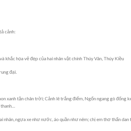
tả cảnh:
 và khắc họa vẻ đẹp của hai nhân vật chính Thúy Vân, Thúy Kiều
rung đại.
 non xanh tận chân trời; Cảnh lê trắng điểm, Ngổn ngang gò đống k
h thanh…
giai nhân, ngựa xe như nước, áo quần như nêm; chị em thơ thẩn dan 