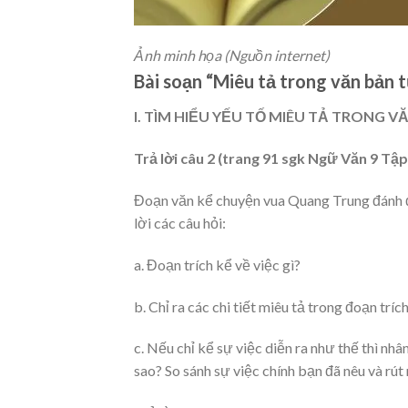
Ảnh minh họa (Nguồn internet)
Bài soạn “Miêu tả trong văn bản t
I. TÌM HIỂU YẾU TỐ MIÊU TẢ TRONG V
Trả lời câu 2 (trang 91 sgk Ngữ Văn 9 Tập 
Đoạn văn kể chuyện vua Quang Trung đánh đồ
lời các câu hỏi:
a. Đoạn trích kể về việc gì?
b. Chỉ ra các chi tiết miêu tả trong đoạn trí
c. Nếu chỉ kể sự việc diễn ra như thế thì nh
sao? So sánh sự việc chính bạn đã nêu và rút 