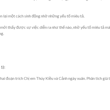
iện lại một cách sinh động nhờ những yếu tố miêu tả.
t mới thấy được sự việc diễn ra như thế nào, nhờ yếu tố miêu tả m
ng.
1):
ai đoạn trích Chị em Thúy Kiều và Cảnh ngày xuân. Phân tich giá t