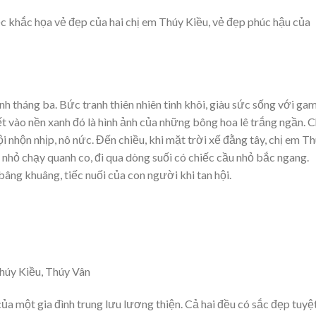
c khắc họa vẻ đẹp của hai chị em Thúy Kiều, vẻ đẹp phúc hậu của
nh tháng ba. Bức tranh thiên nhiên tinh khôi, giàu sức sống với ga
ết vào nền xanh đó là hình ảnh của những bông hoa lê trắng ngần. C
 nhộn nhịp, nô nức. Đến chiều, khi mặt trời xế đằng tây, chị em T
i nhỏ chạy quanh co, đi qua dòng suối có chiếc cầu nhỏ bắc ngang.
g khuâng, tiếc nuối của con người khi tan hội.
Thúy Kiều, Thúy Vân
ủa một gia đình trung lưu lương thiện. Cả hai đều có sắc đẹp tuyệ