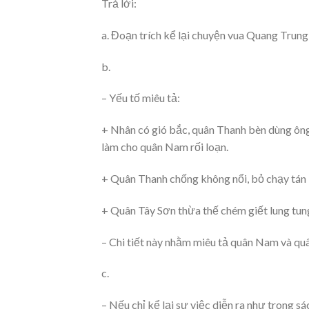
Trả lời:
a. Đoạn trích kể lại chuyện vua Quang Trun
b.
– Yếu tố miêu tả:
+ Nhân có gió bắc, quân Thanh bèn dùng ông 
làm cho quân Nam rối loạn.
+ Quân Thanh chống không nổi, bỏ chạy tán l
+ Quân Tây Sơn thừa thế chém giết lung tun
– Chi tiết này nhằm miêu tả quân Nam và qu
c.
– Nếu chỉ kể lại sự việc diễn ra như trong sá